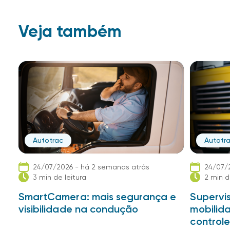
Veja também
Autotrac
Autotr
24/07/2026 - há 2 semanas atrás
24/07/
3 min de leitura
2 min d
SmartCamera: mais segurança e
Supervis
visibilidade na condução
mobilid
controle