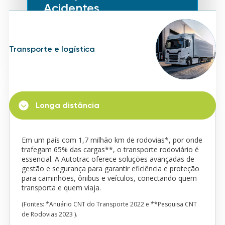
Acidentes
Sensores, alertas e olhos bem
abertos para
minimizar os perigos
Transporte e logística
das estradas.
Longa distância
Em um país com 1,7 milhão km de rodovias*, por onde
trafegam 65% das cargas**, o transporte rodoviário é
essencial. A Autotrac oferece soluções avançadas de
gestão e segurança para garantir eficiência e proteção
Economia no
para caminhões, ônibus e veículos, conectando quem
transporta e quem viaja.
transporte
(Fontes: *Anuário CNT do Transporte 2022 e **Pesquisa CNT
Todo um ecossistema desenvolvido
de Rodovias 2023 ).
para proporcionar
o melhor