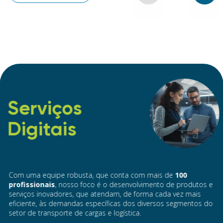
Serviços
Digitais
Com uma equipe robusta, que conta com mais de
100
profissionais
, nosso foco é o desenvolvimento de produtos e
serviços inovadores, que atendam, de forma cada vez mais
eficiente, às demandas específicas dos diversos segmentos do
setor de transporte de cargas e logística.