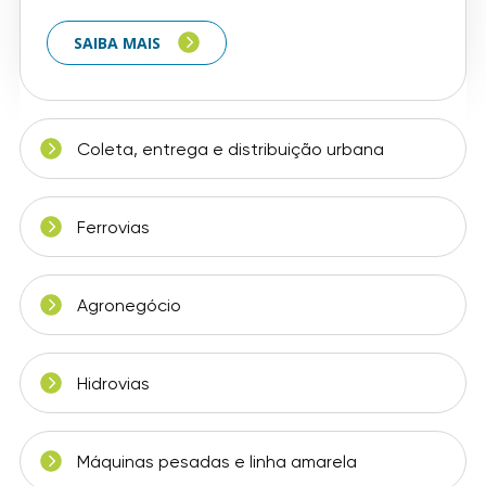
desempenho
da sua operação.
SAIBA MAIS
Coleta, entrega e distribuição urbana
SAIBA MAIS
Ferrovias
Agronegócio
Hidrovias
Máquinas pesadas e linha amarela