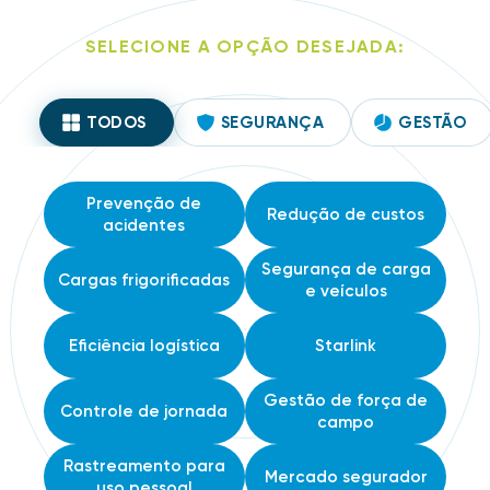
BUSCA DE
TREINAMENTO
VEÍCULOS
SELECIONE A OPÇÃO DESEJADA:
VER MENOS
TODOS
SEGURANÇA
GESTÃO
Prevenção de
Redução de custos
acidentes
Segurança de carga
Cargas frigorificadas
e veículos
Eficiência logística
Starlink
Gestão de força de
Controle de jornada
campo
Rastreamento para
Mercado segurador
uso pessoal