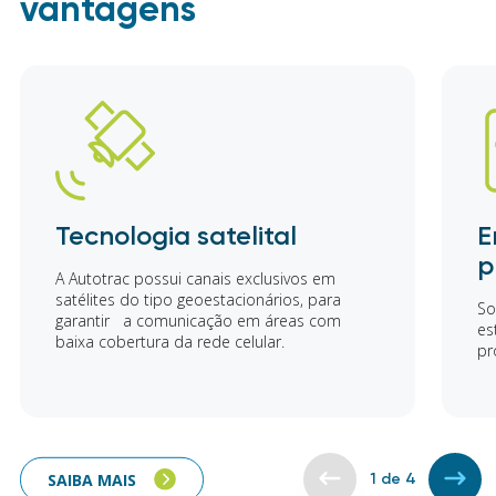
vantagens
Tecnologia satelital
E
p
A Autotrac possui canais exclusivos em
satélites do tipo geoestacionários, para
S
garantir a comunicação em áreas com
es
baixa cobertura da rede celular.
pr
SAIBA MAIS
1
de
4