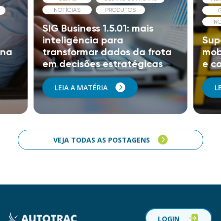
NOTÍCIAS
PRODUTOS
NO
SIG Business 1.5.01: mais
inteligência para
Supe
 na
transformar dados da frota
mob
em decisões estratégicas
e co
LEIA A MATÉRIA
L
VEJA TODAS AS POSTAGENS
LOGIN