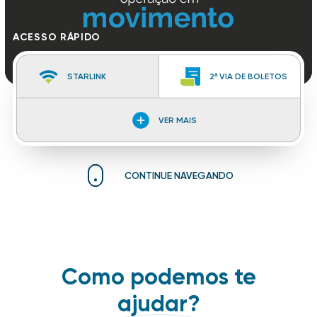
ACESSO RÁPIDO
STARLINK
2ª VIA DE BOLETOS
JORNADA DE
SUPERVISOR WEB
VER MAIS
MOTORISTA
INFORMAÇÕES
TELEMETRIA
GERENCIAIS
CONTINUE NAVEGANDO
SMARTBOX
CAMINHONEIRO
MERCADO
SUPERVISOR ONE
SEGURADOR
Como podemos te
ASSISTÊNCIA
ajudar?
HOME OFFICE
TÉCNICA