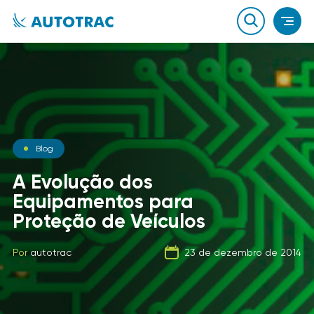
Notícias
Blog
Notícias
O que você sabe sobre o
A Evolução dos
combustível que a sua
Equipamentos para
Carga Fracionada
frota usa?
Proteção de Veículos
Por
autotrac
06 de fevereiro de 2020
Por
Por
autotrac
autotrac
23 de dezembro de 2014
21 de setembro de 2019