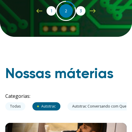
1
2
3
Nossas máterias
Categorias:
Todas
Autotrac
Autotrac Conversando com Quem 