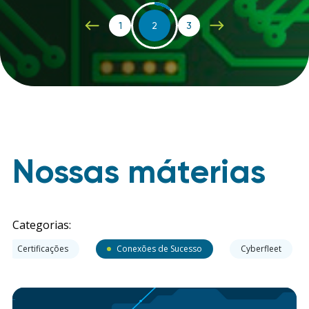
1
2
3
Nossas máterias
Categorias:
Certificações
Conexões de Sucesso
Cyberfleet