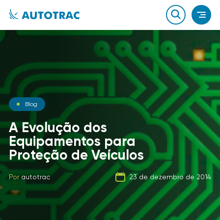
Notícias
Blog
Notícias
O que você sabe sobre o
A Evolução dos
combustível que a sua
Equipamentos para
Carga Fracionada
frota usa?
Proteção de Veículos
Por
autotrac
06 de fevereiro de 2020
Por
Por
autotrac
autotrac
23 de dezembro de 2014
21 de setembro de 2019