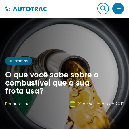
Notícias
Blog
Notícias
O que você sabe sobre o
A Evolução dos
combustível que a sua
Equipamentos para
Carga Fracionada
frota usa?
Proteção de Veículos
Por
autotrac
06 de fevereiro de 2020
Por
Por
autotrac
autotrac
23 de dezembro de 2014
21 de setembro de 2019