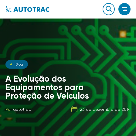
Notícias
Blog
Notícias
O que você sabe sobre o
A Evolução dos
combustível que a sua
Equipamentos para
Carga Fracionada
frota usa?
Proteção de Veículos
Por
autotrac
06 de fevereiro de 2020
Por
Por
autotrac
autotrac
23 de dezembro de 2014
21 de setembro de 2019