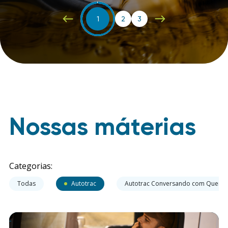
2
1
3
Nossas máterias
Categorias:
Todas
Autotrac
Autotrac Conversando com Quem 