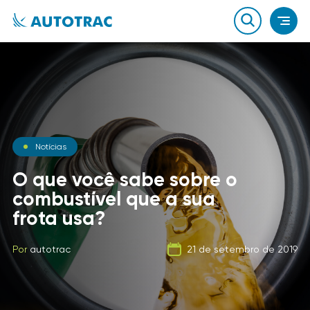
Notícias
Blog
Notícias
O que você sabe sobre o
A Evolução dos
combustível que a sua
Equipamentos para
Carga Fracionada
frota usa?
Proteção de Veículos
Por
autotrac
06 de fevereiro de 2020
Por
Por
autotrac
autotrac
23 de dezembro de 2014
21 de setembro de 2019