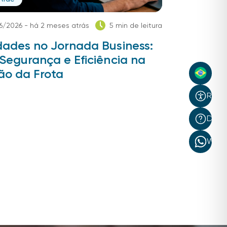
6/2026 - há 2 meses atrás
5 min de leitura
dades no Jornada Business:
Segurança e Eficiência na
ão da Frota
Recur
Dúvi
What