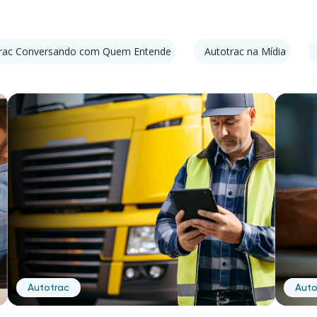
rac Conversando com Quem Entende
Autotrac na Mídia
Autotrac
Auto