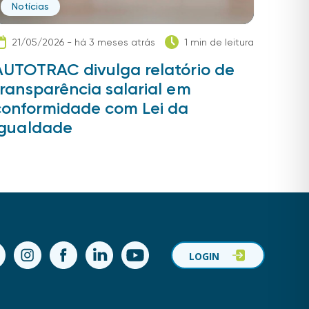
Notícias
21/05/2026 - há 3 meses atrás
1 min de leitura
AUTOTRAC divulga relatório de
transparência salarial em
conformidade com Lei da
Igualdade
ok
Instagram
Facebook
LinkedIn
YouTube
LOGIN