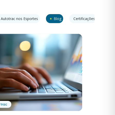
Autotrac nos Esportes
Blog
Certificações
Cone
trac