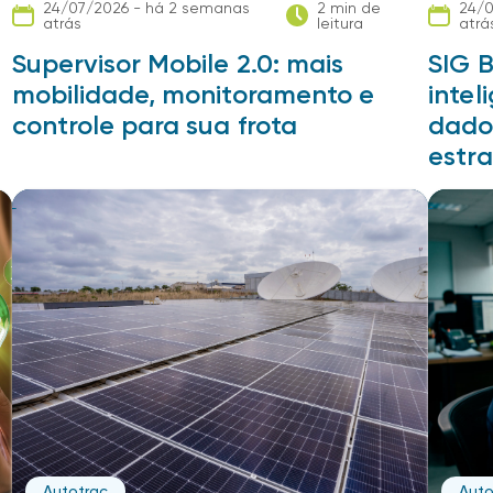
24/07/2026 - há 2 semanas
2 min de
24/0
atrás
leitura
atrá
e
Supervisor Mobile 2.0: mais
SIG B
mobilidade, monitoramento e
intel
controle para sua frota
dado
estra
Autotrac
Auto