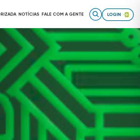
RIZADA
NOTÍCIAS
FALE COM
A GENTE
LOGIN
Gestão de equipes de campo
AUTOTRAC É INVESTIMENTO
Rastreamento para uso pessoal
Inteligência de dados
TECNOLOGIA AUTOTRAC
Acessórios de segurança