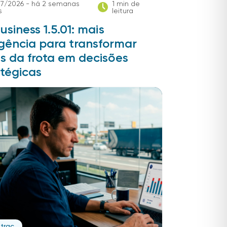
7/2026 - há 2 semanas
1 min de
s
leitura
usiness 1.5.01: mais
igência para transformar
s da frota em decisões
tégicas
trac