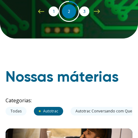
1
2
3
Nossas máterias
Categorias:
Todas
Autotrac
Autotrac Conversando com Quem 