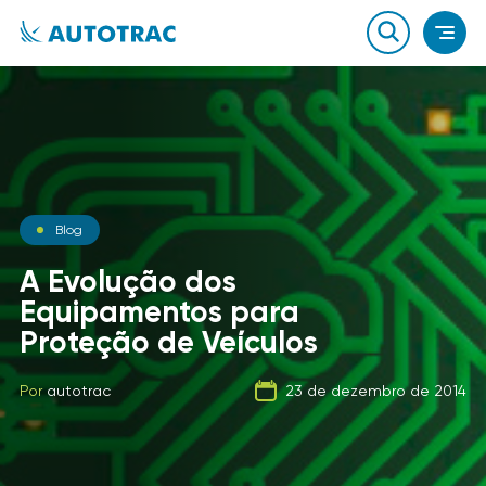
Notícias
Blog
Notícias
O que você sabe sobre o
A Evolução dos
combustível que a sua
Equipamentos para
Carga Fracionada
frota usa?
Proteção de Veículos
Por
autotrac
06 de fevereiro de 2020
Por
Por
autotrac
autotrac
23 de dezembro de 2014
21 de setembro de 2019