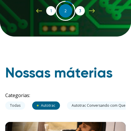
1
2
3
Nossas máterias
Categorias:
Todas
Autotrac
Autotrac Conversando com Quem 