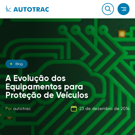
Notícias
Blog
Notícias
O que você sabe sobre o
A Evolução dos
combustível que a sua
Equipamentos para
Carga Fracionada
frota usa?
Proteção de Veículos
Por
autotrac
06 de fevereiro de 2020
Por
Por
autotrac
autotrac
23 de dezembro de 2014
21 de setembro de 2019