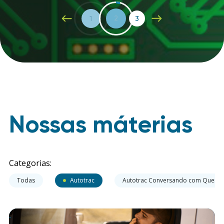
1
2
3
Nossas máterias
Categorias:
Todas
Autotrac
Autotrac Conversando com Quem 