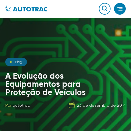
Notícias
Blog
Notícias
O que você sabe sobre o
A Evolução dos
combustível que a sua
Equipamentos para
Carga Fracionada
frota usa?
Proteção de Veículos
Por
autotrac
06 de fevereiro de 2020
Por
Por
autotrac
autotrac
23 de dezembro de 2014
21 de setembro de 2019