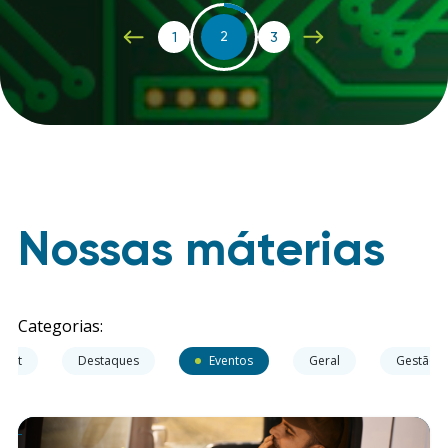
1
2
3
Nossas máterias
Categorias:
leet
Destaques
Eventos
Geral
Gestão d