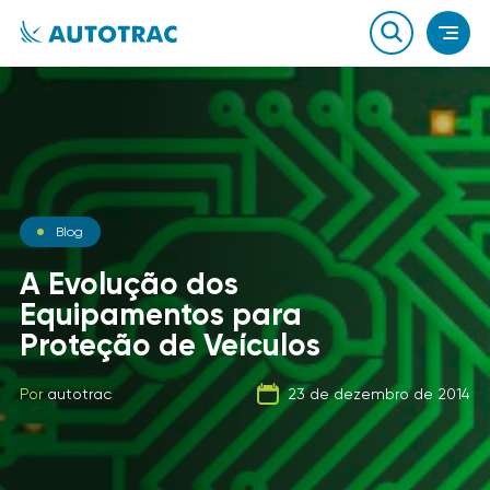
Notícias
Blog
Notícias
O que você sabe sobre o
A Evolução dos
combustível que a sua
Equipamentos para
Carga Fracionada
frota usa?
Proteção de Veículos
Por
autotrac
06 de fevereiro de 2020
Por
Por
autotrac
autotrac
23 de dezembro de 2014
21 de setembro de 2019