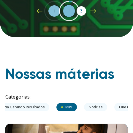
1
2
3
Nossas máterias
Categorias:
igência Gerando Resultados
Mini
Notícias
One Car