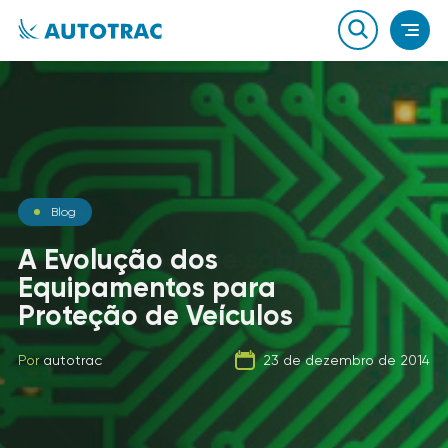
Notícias
Blog
Notícias
O que você sabe sobre o
A Evolução dos
combustível que a sua
Equipamentos para
Carga Fracionada
frota usa?
Proteção de Veículos
Por
autotrac
06 de fevereiro de 2020
Por
Por
autotrac
autotrac
23 de dezembro de 2014
21 de setembro de 2019