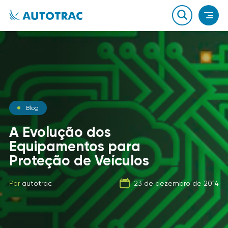
Notícias
Blog
Notícias
O que você sabe sobre o
A Evolução dos
combustível que a sua
Equipamentos para
Carga Fracionada
frota usa?
Proteção de Veículos
Por
autotrac
06 de fevereiro de 2020
Por
Por
autotrac
autotrac
23 de dezembro de 2014
21 de setembro de 2019