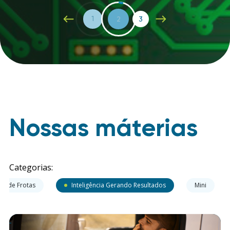
1
2
3
Nossas máterias
Categorias:
ão de Frotas
Inteligência Gerando Resultados
Mini