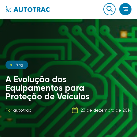
Notícias
Blog
Notícias
O que você sabe sobre o
A Evolução dos
combustível que a sua
Equipamentos para
Carga Fracionada
frota usa?
Proteção de Veículos
Por
autotrac
06 de fevereiro de 2020
Por
Por
autotrac
autotrac
23 de dezembro de 2014
21 de setembro de 2019