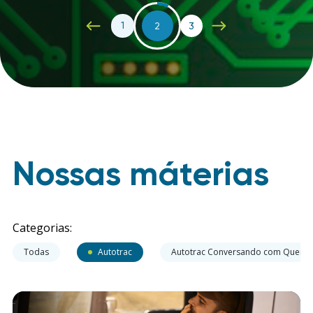
1
2
3
Nossas máterias
Categorias:
Todas
Autotrac
Autotrac Conversando com Quem 