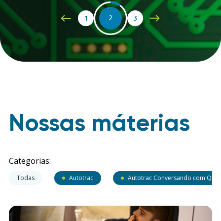
1
2
3
Nossas máterias
Categorias:
Todas
Autotrac
Autotrac Conversando com Que