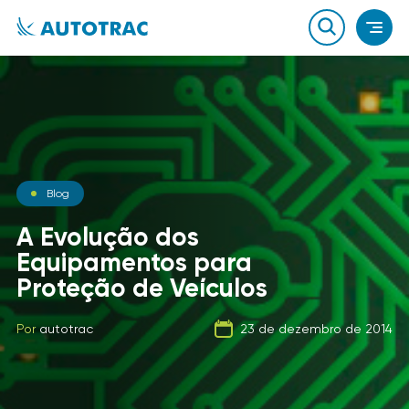
Notícias
Blog
Notícias
O que você sabe sobre o
A Evolução dos
combustível que a sua
Equipamentos para
Carga Fracionada
frota usa?
Proteção de Veículos
Por
autotrac
06 de fevereiro de 2020
Por
Por
autotrac
autotrac
23 de dezembro de 2014
21 de setembro de 2019