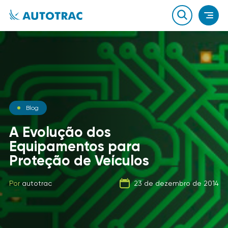
Notícias
Blog
Notícias
O que você sabe sobre o
A Evolução dos
combustível que a sua
Equipamentos para
Carga Fracionada
frota usa?
Proteção de Veículos
Por
autotrac
06 de fevereiro de 2020
Por
Por
autotrac
autotrac
23 de dezembro de 2014
21 de setembro de 2019