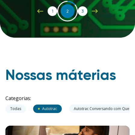
1
2
3
Nossas máterias
Categorias:
Todas
Autotrac
Autotrac Conversando com Quem 