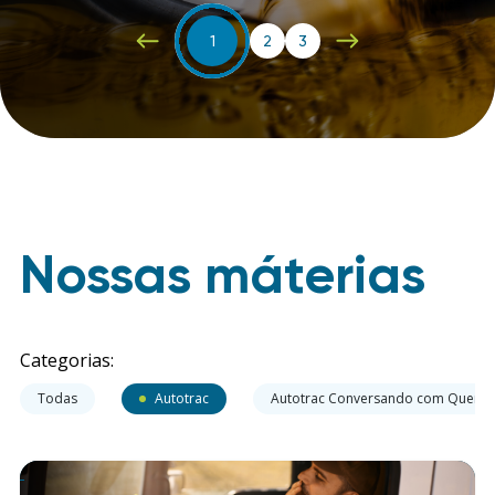
2
1
3
Nossas máterias
Categorias:
Todas
Autotrac
Autotrac Conversando com Quem 