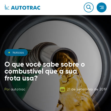
Notícias
Blog
Notícias
O que você sabe sobre o
A Evolução dos
combustível que a sua
Equipamentos para
Carga Fracionada
frota usa?
Proteção de Veículos
Por
autotrac
06 de fevereiro de 2020
Por
Por
autotrac
autotrac
23 de dezembro de 2014
21 de setembro de 2019