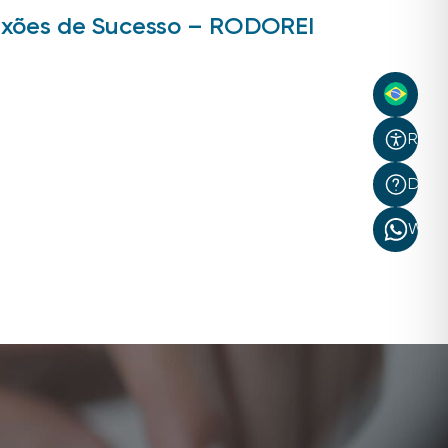
xões de Sucesso – RODOREI
Recur
Dúvi
What