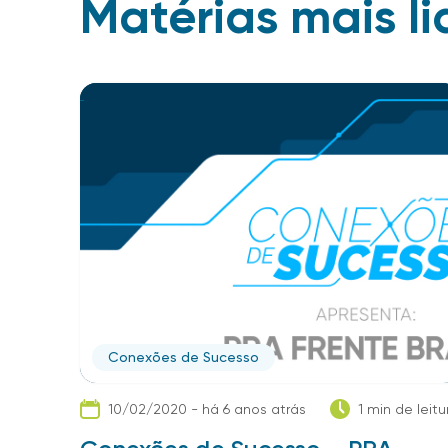
Matérias mais li
Conexões de Sucesso
10/02/2020 - há 6 anos atrás
1 min de leitu