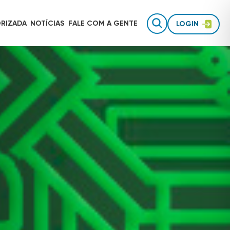
RIZADA
NOTÍCIAS
FALE COM
A GENTE
LOGIN
Gestão de equipes de campo
AUTOTRAC É INVESTIMENTO
Rastreamento para uso pessoal
Inteligência de dados
TECNOLOGIA AUTOTRAC
Acessórios de segurança