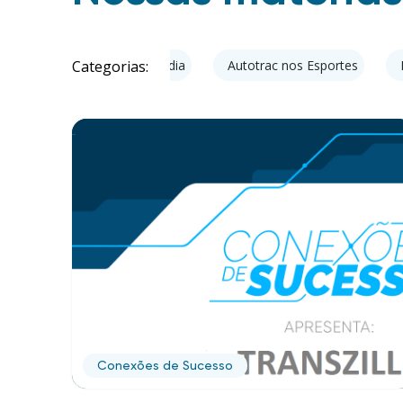
Categorias:
ntende
Autotrac na Mídia
Autotrac nos Esportes
Conexões de Sucesso