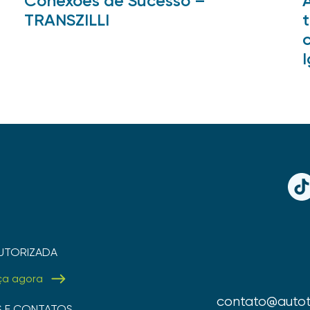
Conexões de Sucesso –
TRANSZILLI
TikT
UTORIZADA
ça agora
contato@autot
S E CONTATOS