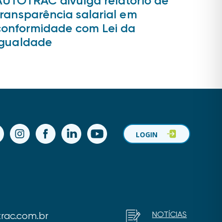
AUTOTRAC divulga relatório de
transparência salarial em
conformidade com Lei da
Igualdade
ok
Instagram
Facebook
LinkedIn
YouTube
LOGIN
NOTÍCIAS
rac.com.br