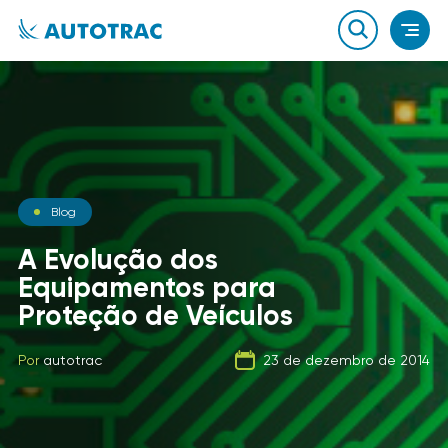
Notícias
Blog
Notícias
O que você sabe sobre o
A Evolução dos
combustível que a sua
Equipamentos para
Carga Fracionada
frota usa?
Proteção de Veículos
Por
autotrac
06 de fevereiro de 2020
Por
Por
autotrac
autotrac
23 de dezembro de 2014
21 de setembro de 2019