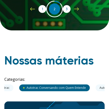
1
2
3
Nossas máterias
Categorias:
utotrac
Autotrac Conversando com Quem Entende
Autotr