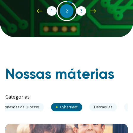
1
2
3
Nossas máterias
Categorias:
Conexões de Sucesso
Cyberfleet
Destaques
Ev