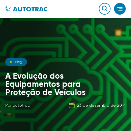
Notícias
Blog
Notícias
O que você sabe sobre o
A Evolução dos
combustível que a sua
Equipamentos para
Carga Fracionada
frota usa?
Proteção de Veículos
Por
autotrac
06 de fevereiro de 2020
Por
Por
autotrac
autotrac
23 de dezembro de 2014
21 de setembro de 2019