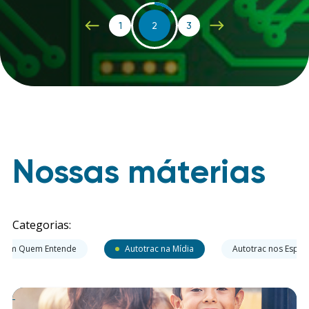
1
2
3
Nossas máterias
Categorias:
 com Quem Entende
Autotrac na Mídia
Autotrac nos Espor