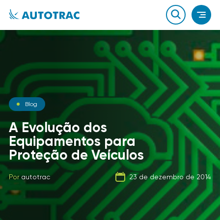
Notícias
Blog
Notícias
O que você sabe sobre o
A Evolução dos
combustível que a sua
Equipamentos para
Carga Fracionada
frota usa?
Proteção de Veículos
Por
autotrac
06 de fevereiro de 2020
Por
Por
autotrac
autotrac
23 de dezembro de 2014
21 de setembro de 2019