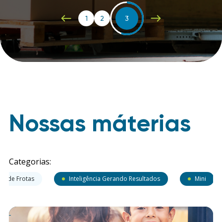
1
2
3
Nossas máterias
Categorias:
ão de Frotas
Inteligência Gerando Resultados
Mini