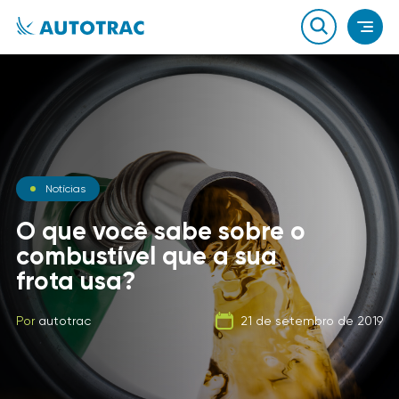
Notícias
Blog
Notícias
O que você sabe sobre o
A Evolução dos
combustível que a sua
Equipamentos para
Carga Fracionada
frota usa?
Proteção de Veículos
Por
autotrac
06 de fevereiro de 2020
Por
Por
autotrac
autotrac
23 de dezembro de 2014
21 de setembro de 2019