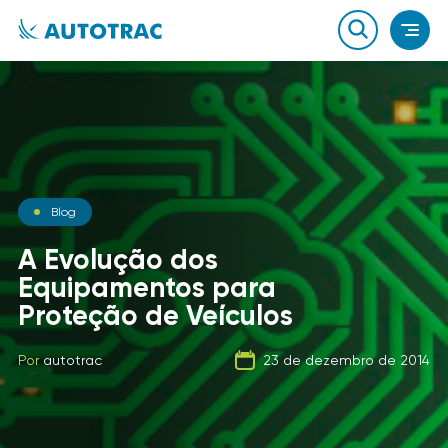
Notícias
Blog
Notícias
O que você sabe sobre o
A Evolução dos
combustível que a sua
Equipamentos para
Carga Fracionada
frota usa?
Proteção de Veículos
Por
autotrac
06 de fevereiro de 2020
Por
Por
autotrac
autotrac
23 de dezembro de 2014
21 de setembro de 2019