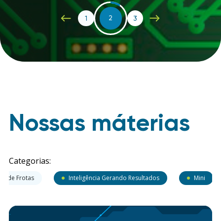
1
2
3
Nossas máterias
Categorias:
ão de Frotas
Inteligência Gerando Resultados
Mini