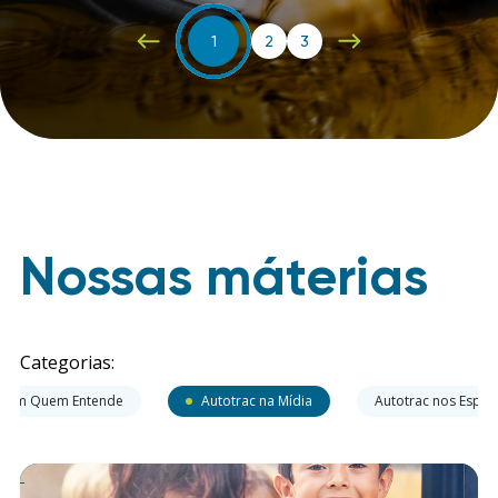
1
2
3
Nossas máterias
Categorias:
 com Quem Entende
Autotrac na Mídia
Autotrac nos Espor