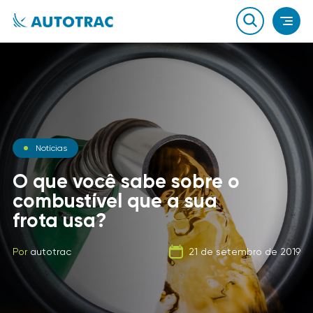
Notícias
Blog
Notícias
O que você sabe sobre o
A Evolução dos
combustível que a sua
Equipamentos para
Carga Fracionada
frota usa?
Proteção de Veículos
Por
autotrac
06 de fevereiro de 2020
Por
Por
autotrac
autotrac
23 de dezembro de 2014
21 de setembro de 2019