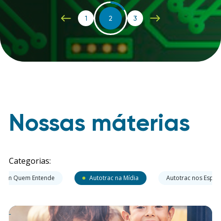
1
2
3
Nossas máterias
Categorias:
 com Quem Entende
Autotrac na Mídia
Autotrac nos Espor