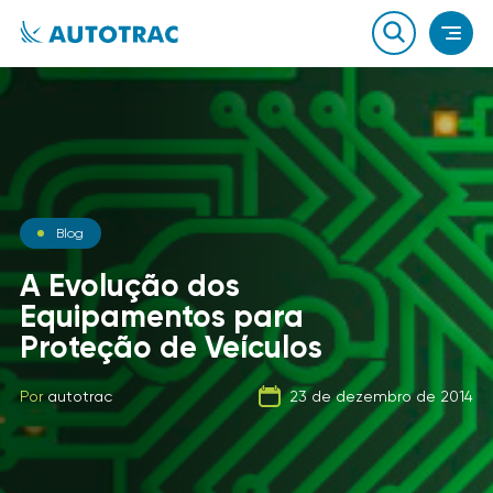
Notícias
Blog
Notícias
O que você sabe sobre o
A Evolução dos
combustível que a sua
Equipamentos para
Carga Fracionada
frota usa?
Proteção de Veículos
Por
autotrac
06 de fevereiro de 2020
Por
Por
autotrac
autotrac
23 de dezembro de 2014
21 de setembro de 2019