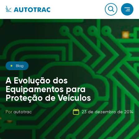
Notícias
Blog
Notícias
O que você sabe sobre o
A Evolução dos
combustível que a sua
Equipamentos para
Carga Fracionada
frota usa?
Proteção de Veículos
Por
autotrac
06 de fevereiro de 2020
Por
Por
autotrac
autotrac
23 de dezembro de 2014
21 de setembro de 2019