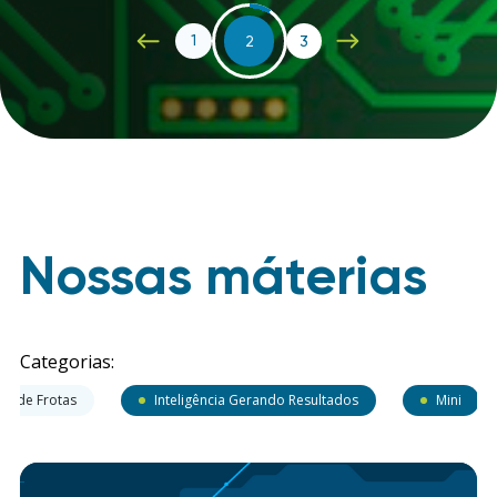
1
2
3
Nossas máterias
Categorias:
ão de Frotas
Inteligência Gerando Resultados
Mini