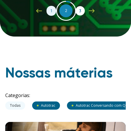
1
2
3
Nossas máterias
Categorias:
Todas
Autotrac
Autotrac Conversando com Que