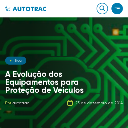
Notícias
Blog
Notícias
O que você sabe sobre o
A Evolução dos
combustível que a sua
Equipamentos para
Carga Fracionada
frota usa?
Proteção de Veículos
Por
autotrac
06 de fevereiro de 2020
Por
Por
autotrac
autotrac
23 de dezembro de 2014
21 de setembro de 2019