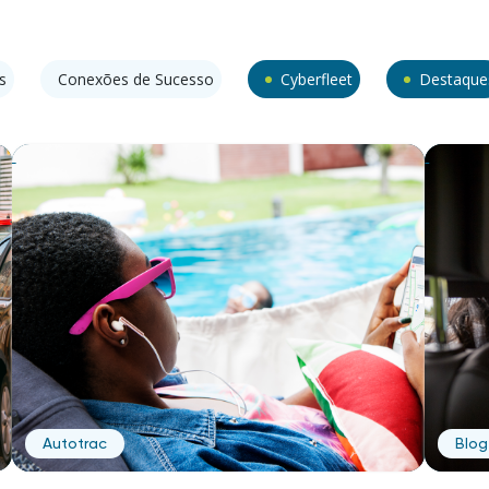
s
Conexões de Sucesso
Cyberfleet
Destaque
Autotrac
Blog