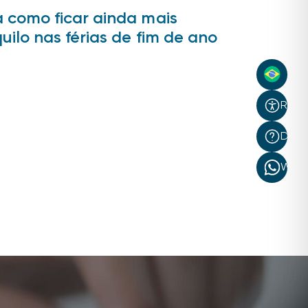
 como ficar ainda mais
uilo nas férias de fim de ano
Recur
Dúvi
What