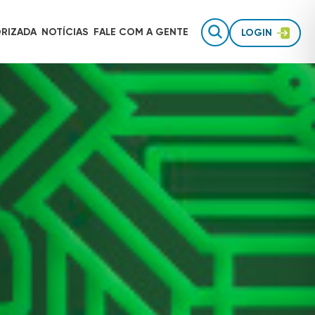
RIZADA
NOTÍCIAS
FALE COM
A GENTE
LOGIN
Gestão de equipes de campo
AUTOTRAC É INVESTIMENTO
Rastreamento para uso pessoal
Inteligência de dados
TECNOLOGIA AUTOTRAC
Acessórios de segurança