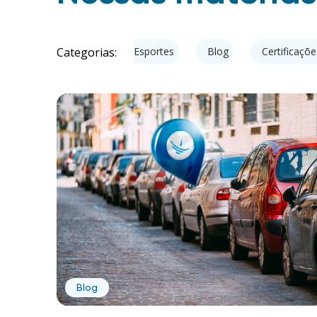
Categorias:
na Mídia
Autotrac nos Esportes
Blog
Certificaçõe
Blog