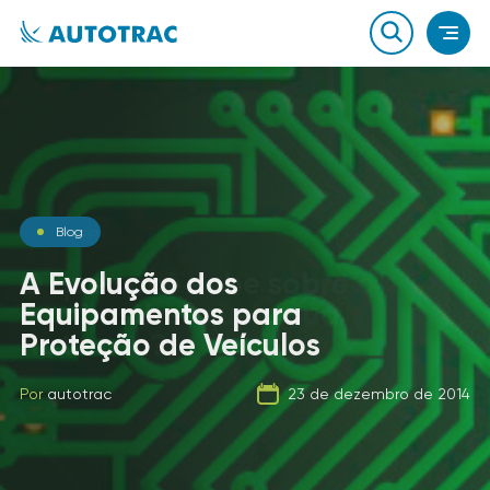
Notícias
Blog
Notícias
O que você sabe sobre o
A Evolução dos
combustível que a sua
Equipamentos para
Carga Fracionada
frota usa?
Proteção de Veículos
Por
autotrac
06 de fevereiro de 2020
Por
Por
autotrac
autotrac
23 de dezembro de 2014
21 de setembro de 2019