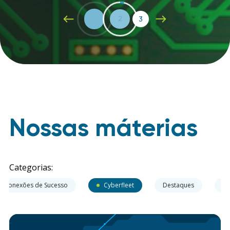
1
2
3
Nossas máterias
Categorias:
Conexões de Sucesso
Cyberfleet
Destaques
Ev