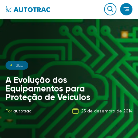
Notícias
Blog
Notícias
O que você sabe sobre o
A Evolução dos
combustível que a sua
Equipamentos para
Carga Fracionada
frota usa?
Proteção de Veículos
Por
autotrac
06 de fevereiro de 2020
Por
Por
autotrac
autotrac
23 de dezembro de 2014
21 de setembro de 2019