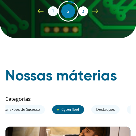
1
2
3
Nossas máterias
Categorias:
Conexões de Sucesso
Cyberfleet
Destaques
Ev