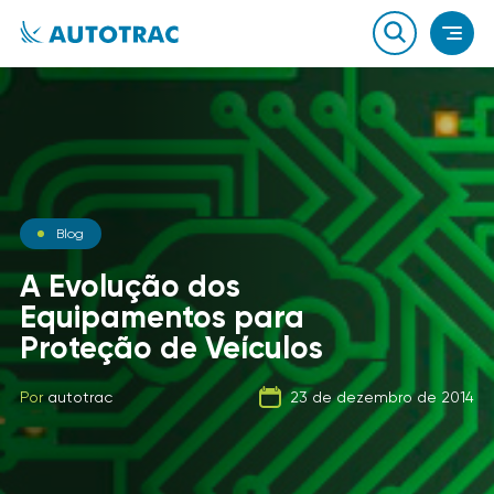
Notícias
Blog
Notícias
O que você sabe sobre o
A Evolução dos
combustível que a sua
Equipamentos para
Carga Fracionada
frota usa?
Proteção de Veículos
Por
autotrac
06 de fevereiro de 2020
Por
Por
autotrac
autotrac
23 de dezembro de 2014
21 de setembro de 2019