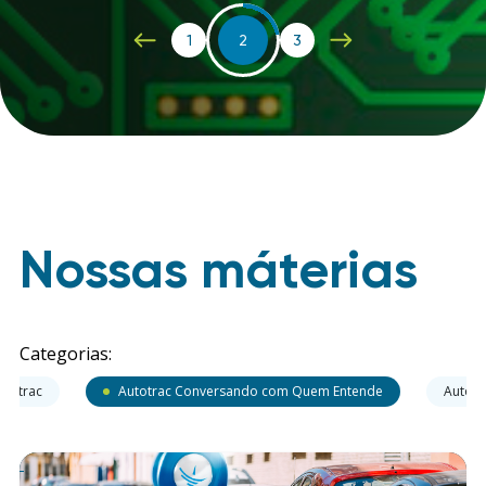
1
2
3
Nossas máterias
Categorias:
utotrac
Autotrac Conversando com Quem Entende
Autotr