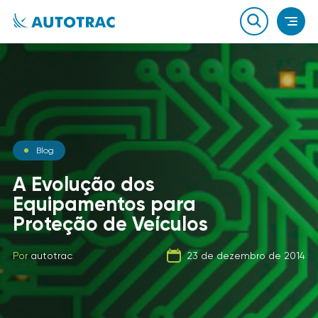
Notícias
Blog
Notícias
O que você sabe sobre o
A Evolução dos
combustível que a sua
Equipamentos para
Carga Fracionada
frota usa?
Proteção de Veículos
Por
autotrac
06 de fevereiro de 2020
Por
Por
autotrac
autotrac
23 de dezembro de 2014
21 de setembro de 2019