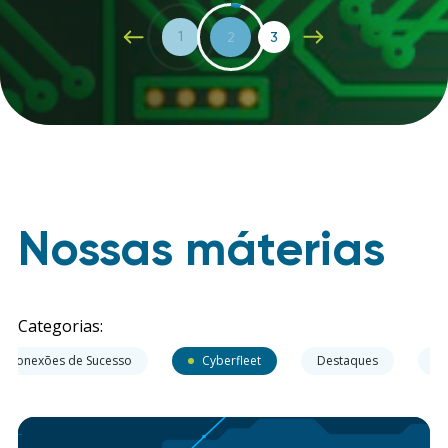
1
2
3
Nossas máterias
Categorias:
Conexões de Sucesso
Cyberfleet
Destaques
Ev