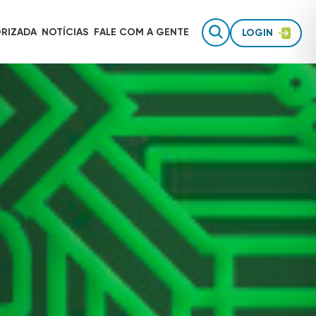
RIZADA
NOTÍCIAS
FALE COM
A GENTE
LOGIN
Gestão de equipes de campo
AUTOTRAC É INVESTIMENTO
Rastreamento para uso pessoal
Inteligência de dados
TECNOLOGIA AUTOTRAC
Acessórios de segurança