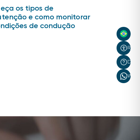
eça os tipos de
tenção e como monitorar
ondições de condução
Recur
Dúvi
What