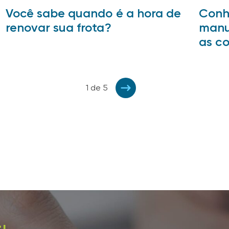
Você sabe quando é a hora de
Conh
renovar sua frota?
manu
as c
1 de 5