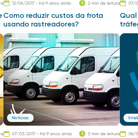
ra
12/04/2017 - há 9 anos atrás
2 min de leitura
07/0
e
Como reduzir custos da frota
Qual 
usando rastreadores?
tráf
Notícias
Inte
ra
07/03/2017 - há 9 anos atrás
3 min de leitura
06/0