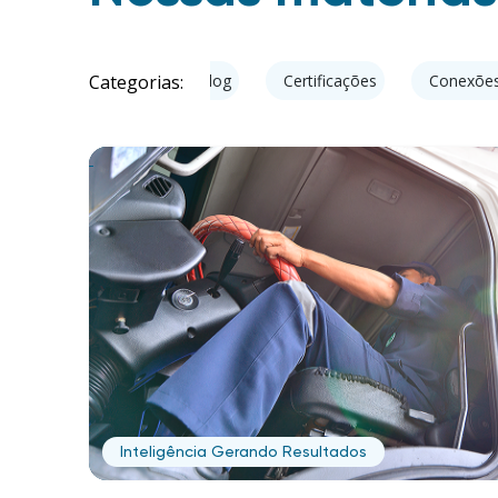
Categorias:
totrac nos Esportes
Blog
Certificações
Conexões
Inteligência Gerando Resultados