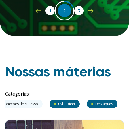
1
2
3
Nossas máterias
Categorias:
Conexões de Sucesso
Cyberfleet
Destaques