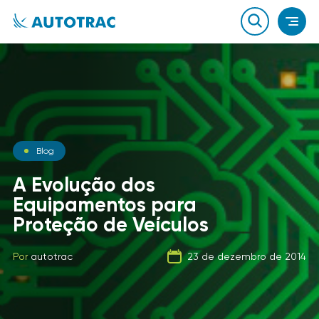
Notícias
Blog
Notícias
O que você sabe sobre o
A Evolução dos
combustível que a sua
Equipamentos para
Carga Fracionada
frota usa?
Proteção de Veículos
Por
autotrac
06 de fevereiro de 2020
Por
Por
autotrac
autotrac
23 de dezembro de 2014
21 de setembro de 2019