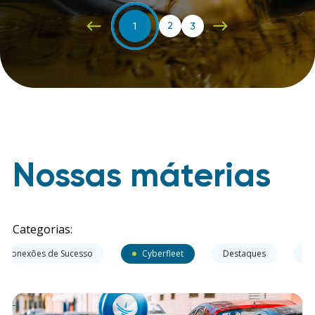
2
1
3
Nossas máterias
Categorias:
Conexões de Sucesso
Cyberfleet
Destaques
Ev