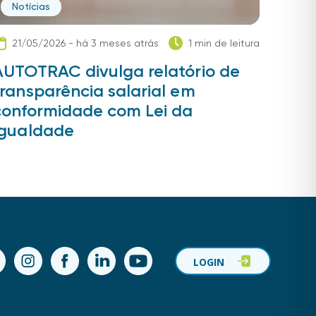
Notícias
21/05/2026 - há 3 meses atrás
1 min de leitura
AUTOTRAC divulga relatório de
transparência salarial em
conformidade com Lei da
Igualdade
ok
Instagram
Facebook
LinkedIn
YouTube
LOGIN