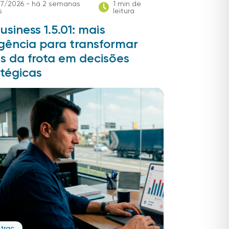
7/2026 - há 2 semanas
1 min de
s
leitura
usiness 1.5.01: mais
igência para transformar
s da frota em decisões
tégicas
trac