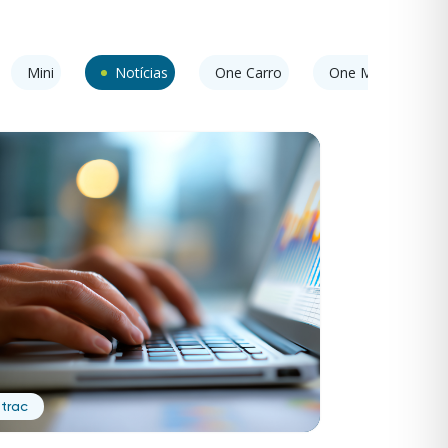
Mini
Notícias
One Carro
One Moto
trac