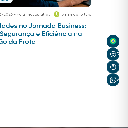
6/2026 - há 2 meses atrás
5 min de leitura
dades no Jornada Business:
Segurança e Eficiência na
ão da Frota
Recur
Dúvi
What