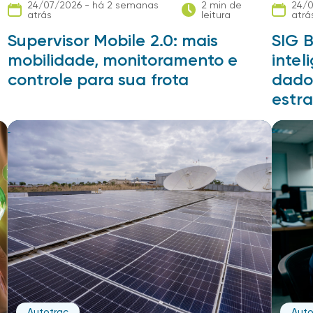
24/07/2026 - há 2 semanas
2 min de
24/0
atrás
leitura
atrá
e
Supervisor Mobile 2.0: mais
SIG B
mobilidade, monitoramento e
intel
controle para sua frota
dado
estra
Autotrac
Auto