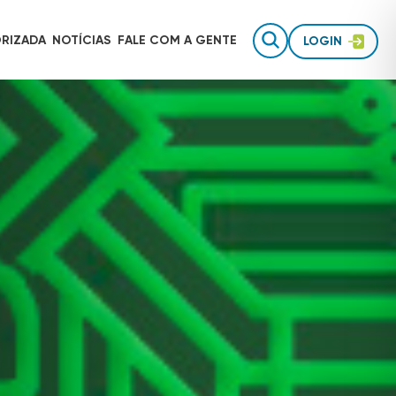
RIZADA
NOTÍCIAS
FALE COM
A GENTE
LOGIN
Gestão de equipes de campo
AUTOTRAC É INVESTIMENTO
Rastreamento para uso pessoal
Inteligência de dados
TECNOLOGIA AUTOTRAC
Acessórios de segurança