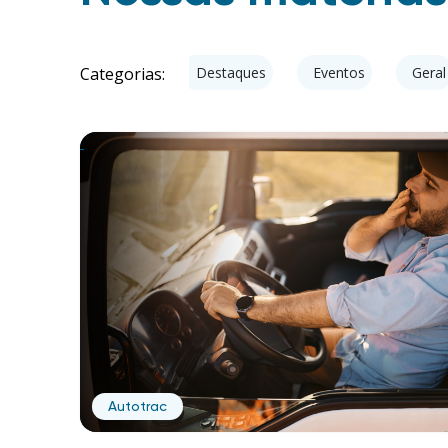
Categorias:
cesso
Cyberfleet
Destaques
Eventos
Geral
Autotrac