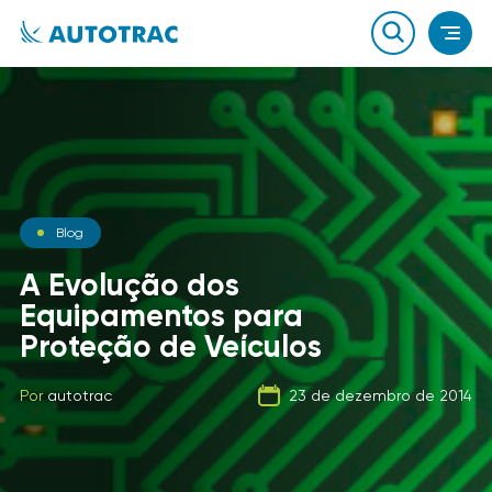
Notícias
Blog
Notícias
O que você sabe sobre o
A Evolução dos
combustível que a sua
Equipamentos para
Carga Fracionada
frota usa?
Proteção de Veículos
Por
autotrac
06 de fevereiro de 2020
Por
Por
autotrac
autotrac
23 de dezembro de 2014
21 de setembro de 2019