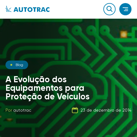
Notícias
Blog
Notícias
O que você sabe sobre o
A Evolução dos
combustível que a sua
Equipamentos para
Carga Fracionada
frota usa?
Proteção de Veículos
Por
autotrac
06 de fevereiro de 2020
Por
Por
autotrac
autotrac
23 de dezembro de 2014
21 de setembro de 2019