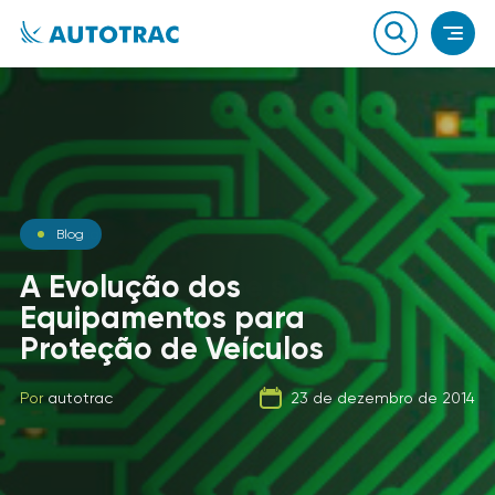
Notícias
Blog
Notícias
O que você sabe sobre o
A Evolução dos
combustível que a sua
Equipamentos para
Carga Fracionada
frota usa?
Proteção de Veículos
Por
autotrac
06 de fevereiro de 2020
Por
Por
autotrac
autotrac
23 de dezembro de 2014
21 de setembro de 2019