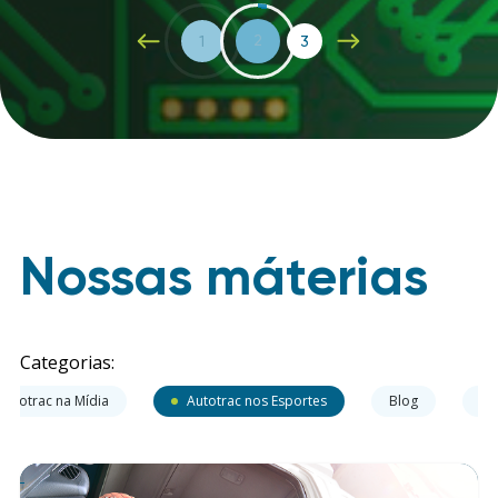
1
2
3
Nossas máterias
Categorias:
Autotrac na Mídia
Autotrac nos Esportes
Blog
Ce