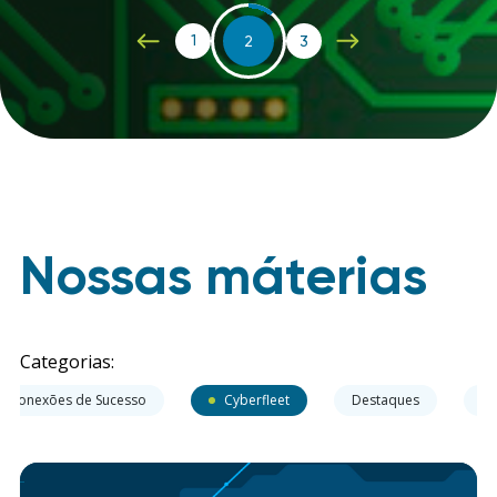
1
2
3
Nossas máterias
Categorias:
Conexões de Sucesso
Cyberfleet
Destaques
Ev