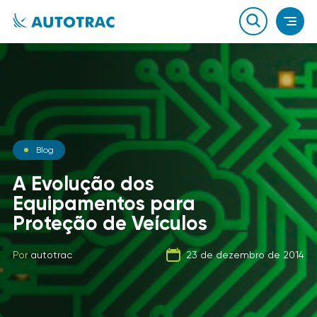
Notícias
Blog
Notícias
O que você sabe sobre o
A Evolução dos
combustível que a sua
Equipamentos para
Carga Fracionada
frota usa?
Proteção de Veículos
Por
autotrac
06 de fevereiro de 2020
Por
Por
autotrac
autotrac
23 de dezembro de 2014
21 de setembro de 2019