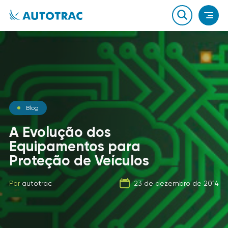
Notícias
Blog
Notícias
O que você sabe sobre o
A Evolução dos
combustível que a sua
Equipamentos para
Carga Fracionada
frota usa?
Proteção de Veículos
Por
autotrac
06 de fevereiro de 2020
Por
Por
autotrac
autotrac
23 de dezembro de 2014
21 de setembro de 2019