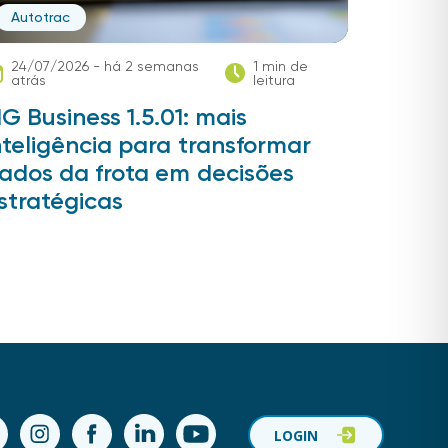
Autotrac
24/07/2026 - há 2 semanas
1 min de
atrás
leitura
IG Business 1.5.01: mais
nteligência para transformar
ados da frota em decisões
stratégicas
ok
Instagram
Facebook
LinkedIn
YouTube
LOGIN