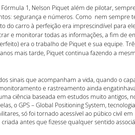
a Fórmula 1,
Nelson Piquet além de pilotar,
sempre
pontos: segurança e números. Como nem sempre te
rto do carro à perfeição era imprescindível para el
istrar e monitorar todas as informações, a fim de 
 perfeito) era o trabalho de Piquet e sua equipe. 
anos mais tarde, Piquet continua fazendo a mesm
dos sinais que acompanham a vida, quando o capa
, monitoramento e rastreamento ainda engatinhav
 uma ciência baseada em estudos muito antigos, nos
elas, o GPS – Global Positioning System, tecnologi
litares, só foi tornado acessível ao púbico civil em
 criada antes que fizesse qualquer sentido associá