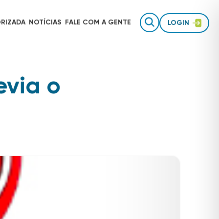
RIZADA
NOTÍCIAS
FALE COM
A GENTE
LOGIN
evia o
Gestão de equipes de campo
AUTOTRAC É INVESTIMENTO
Rastreamento para uso pessoal
Inteligência de dados
TECNOLOGIA AUTOTRAC
Acessórios de segurança