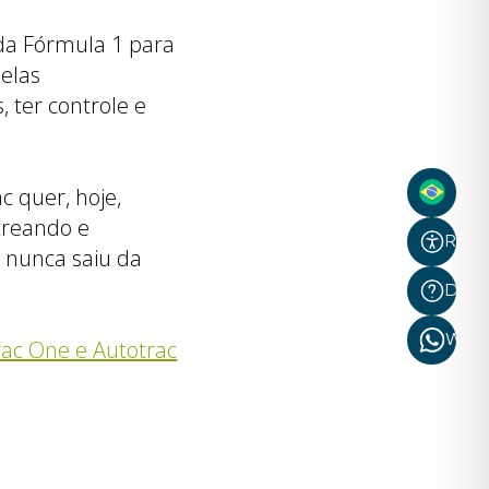
 da Fórmula 1 para
 elas
 ter controle e
c quer, hoje,
treando e
Recur
 nunca saiu da
Dúvi
What
rac One e Autotrac