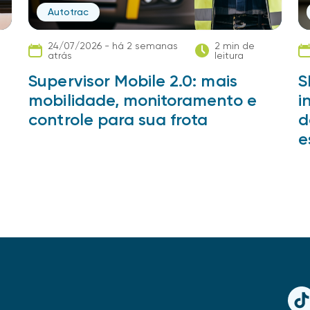
Autotrac
24/07/2026 - há 2 semanas
2 min de
atrás
leitura
a
Supervisor Mobile 2.0: mais
S
mobilidade, monitoramento e
i
controle para sua frota
d
e
TikT