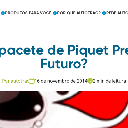
PRODUTOS
PARA VOCÊ
POR QUE
AUTOTRAC?
REDE
AUTO
acete de Piquet Pr
Cargas frigorificadas
Caminhoneiro Autônomo
Prêmios e Reconhecimento
Futuro?
Mercado Segurador
Eficiência logística
Embarcador
Por:
autotrac
16 de novembro de 2014
2 min de leitura
Controle de jornada
Utilities e outros mercados
Uso pessoal
Mercado Segurador