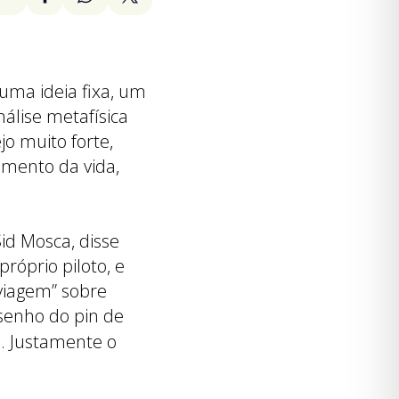
uma ideia fixa, um
álise metafísica
o muito forte,
mento da vida,
id Mosca, disse
róprio piloto, e
viagem” sobre
esenho do
pin
de
o. Justamente o