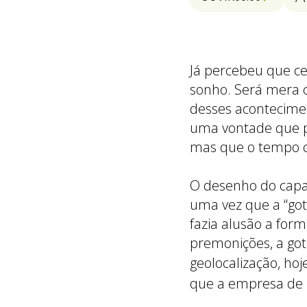
Já percebeu que ce
sonho. Será mera c
desses acontecimen
uma vontade que p
mas que o tempo cu
O desenho do capac
uma vez que a “got
fazia alusão a for
premonições, a go
geolocalização,
hoj
que a empresa de 