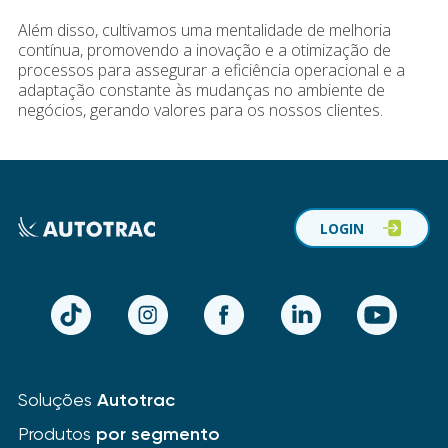
Além disso, cultivamos uma mentalidade de melhoria
contínua, promovendo a inovação e a otimização de
processos para assegurar a eficiência operacional e a
adaptação constante às mudanças no ambiente de
negócios, gerando valores para os nossos clientes.
LOGIN
TikTok
Instagram
Facebook
LinkedIn
YouTube
Soluções
Autotrac
Produtos
por segmento