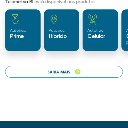
Telemetria BI
está disponível nos produtos:
Autotrac
Autotrac
Autotrac
Prime
Híbrido
Celular
SAIBA MAIS