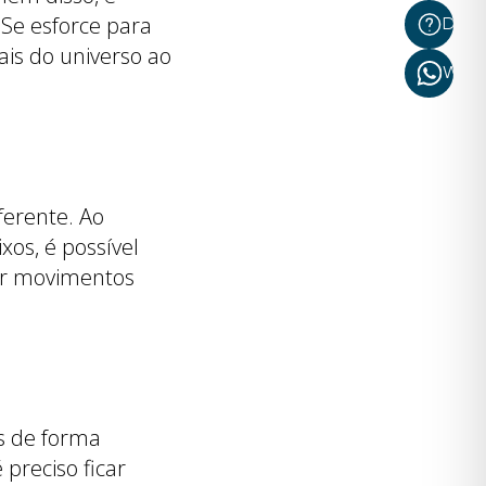
 Se esforce para
Dúvi
ais do universo ao
What
ferente. Ao
xos, é possível
er movimentos
os de forma
 preciso ficar