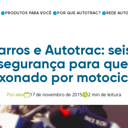
PRODUTOS
PARA VOCÊ
POR QUE
AUTOTRAC?
REDE
AUTO
arros e Autotrac: sei
Cargas frigorificadas
Caminhoneiro Autônomo
Prêmios e Reconhecimento
segurança para qu
Mercado Segurador
Eficiência logística
xonado por motocic
Embarcador
Controle de jornada
Utilities e outros mercados
Por:
alex
17 de novembro de 2015
2 min de leitura
Uso pessoal
Mercado Segurador