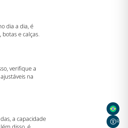
o dia a dia, é
 botas e calças.
o, verifique a
ajustáveis na
adas, a capacidade
Recur
lém disso, é