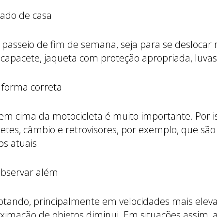
pado de casa
passeio de fim de semana, seja para se deslocar n
 capacete, jaqueta com proteção apropriada, luvas,
e forma correta
m cima da motocicleta é muito importante. Por iss
es, câmbio e retrovisores, por exemplo, que são 
s atuais.
observar além
otando, principalmente em velocidades mais elev
oximação de objetos diminui. Em situações assim, a