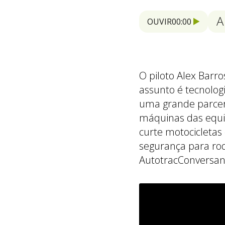
A
OUVIR
00:00
O piloto Alex Barr
assunto é tecnolog
uma grande parcer
máquinas das equip
curte motocicletas 
segurança para rod
AutotracConvers