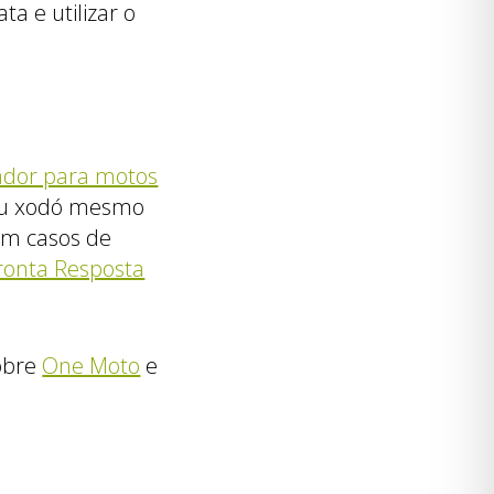
a e utilizar o
ador para motos
 seu xodó mesmo
 em casos de
ronta Resposta
sobre
One Moto
e