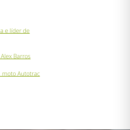
a e líder de
 Alex Barros
a moto Autotrac