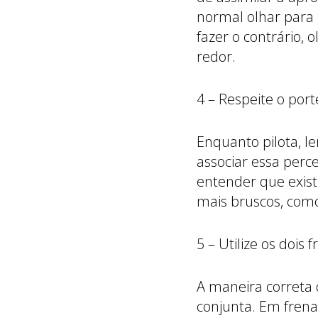
normal olhar para 
fazer o contrário,
redor.
4 – Respeite o por
Enquanto pilota, l
associar essa perce
entender que exis
mais bruscos, como
5 – Utilize os dois f
A maneira correta 
conjunta. Em frenag