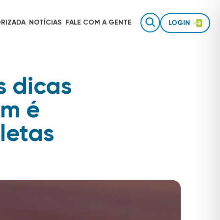
RIZADA
NOTÍCIAS
FALE COM
A GENTE
LOGIN
s dicas
Gestão de equipes de campo
AUTOTRAC É INVESTIMENTO
em é
Rastreamento para uso pessoal
letas
Inteligência de dados
TECNOLOGIA AUTOTRAC
Acessórios de segurança