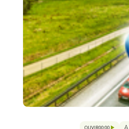
A
OUVIR
00:00