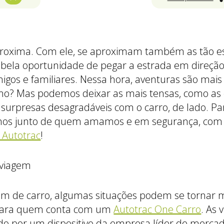
proxima. Com ele, se aproximam também as tão es
 bela oportunidade de pegar a estrada em direção
os e familiares. Nessa hora, aventuras são mai
mo? Mas podemos deixar as mais tensas, como as
rpresas desagradáveis com o carro, de lado. Par
mos junto de quem amamos e em segurança, com 
r Autotrac
!
m de carro, algumas situações podem se tornar m
para quem conta com um
Autotrac One Carro
. As 
ido por um dispositivo da empresa líder de merca