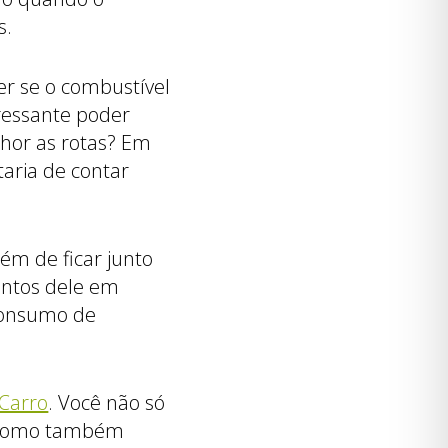
s.
er se o combustível
ressante poder
lhor as rotas? Em
taria de contar
além de ficar junto
entos dele em
 consumo de
Carro
. Você não só
, como também