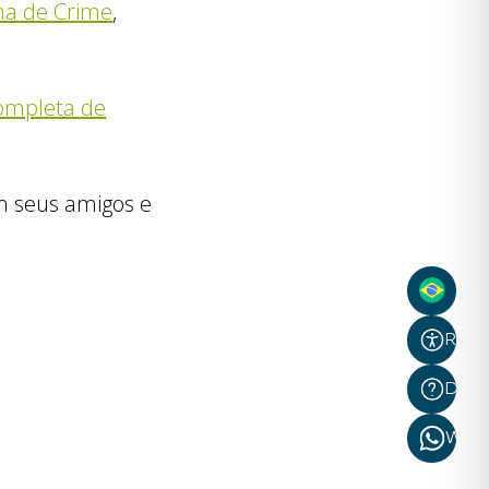
ima de Crime
,
completa de
om seus amigos e
Recur
Dúvi
What