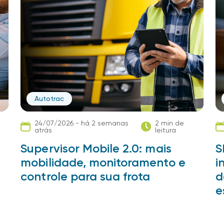
Autotrac
24/07/2026 - há 2 semanas
2 min de
atrás
leitura
a
Supervisor Mobile 2.0: mais
S
mobilidade, monitoramento e
i
controle para sua frota
d
e