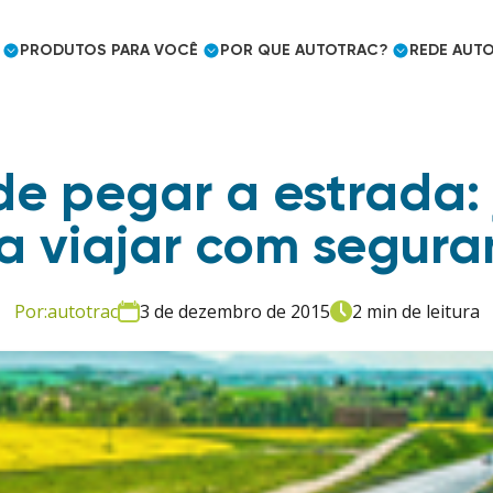
PRODUTOS
PARA VOCÊ
POR QUE
AUTOTRAC?
REDE
AUTO
de pegar a estrada: 
Cargas frigorificadas
Caminhoneiro Autônomo
Prêmios e Reconhecimento
a viajar com segura
Mercado Segurador
Eficiência logística
Embarcador
Por:
autotrac
3 de dezembro de 2015
2 min de leitura
Controle de jornada
Utilities e outros mercados
Uso pessoal
Mercado Segurador