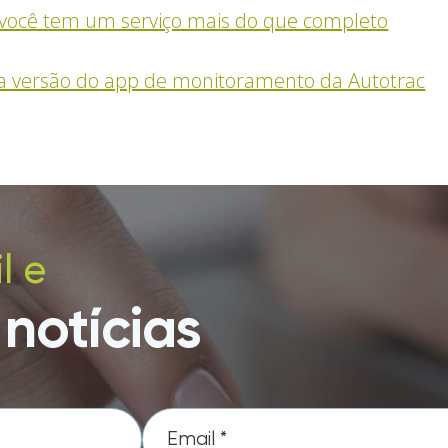
 você tem um serviço mais do que completo
va versão do app de monitoramento da Autotrac
l e
notícias