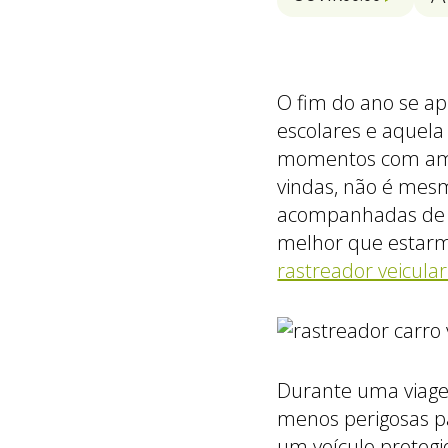
O fim do ano se a
escolares e aquela
momentos com amig
vindas, não é mes
acompanhadas de su
melhor que estar
rastreador veicula
Durante uma viage
menos perigosas 
um veículo proteg