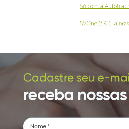
Só com a Autotrac
SVOne 2.9.1: a no
Cadastre seu e-mai
receba nossas 