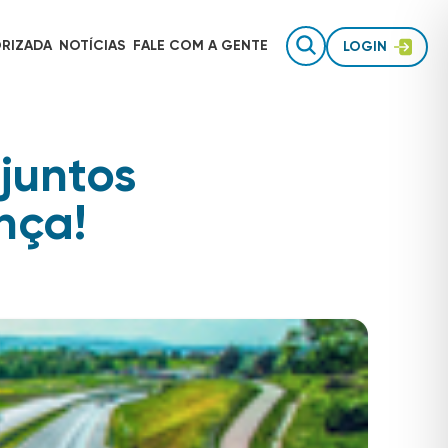
RIZADA
NOTÍCIAS
FALE COM
A GENTE
LOGIN
juntos
Gestão de equipes de campo
AUTOTRAC É INVESTIMENTO
nça!
Rastreamento para uso pessoal
Inteligência de dados
TECNOLOGIA AUTOTRAC
Acessórios de segurança