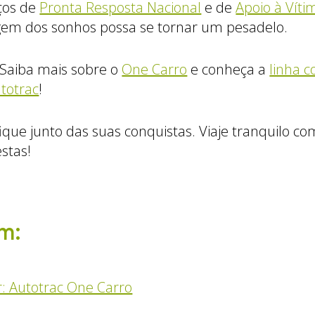
ços de
Pronta Resposta Nacional
e de
Apoio à Vít
agem dos sonhos possa se tornar um pesadelo.
 Saiba mais sobre o
One Carro
e conheça a
linha 
totrac
!
fique junto das suas conquistas. Viaje tranquilo c
estas!
m:
r: Autotrac One Carro