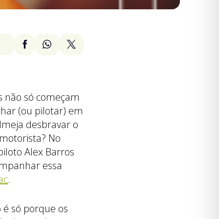
hos não só começam
ar (ou pilotar) em
almeja desbravar o
motorista? No
loto Alex Barros
companhar essa
ac
.
 é só porque os