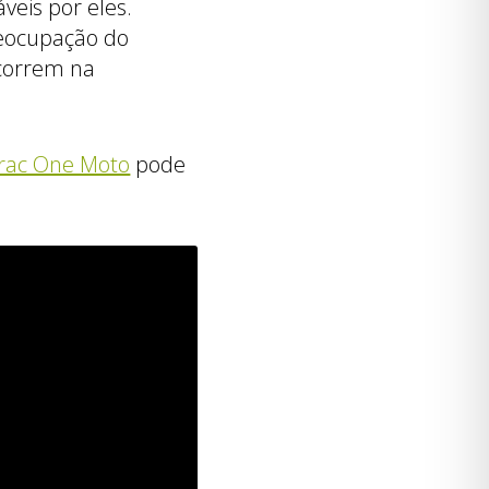
veis por eles.
reocupação do
 correm na
trac One Moto
pode