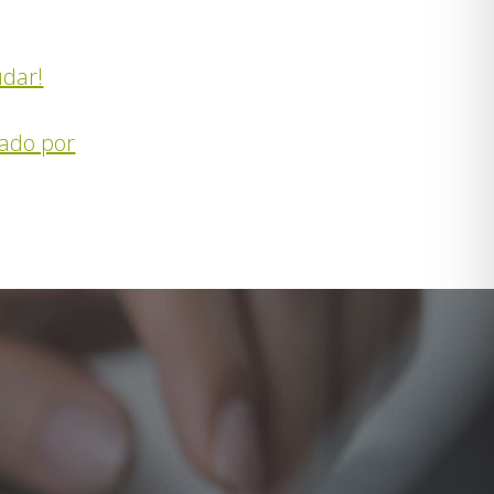
udar!
nado por