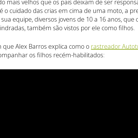
do mais velhos que os pais deixam de ser responsá
é o cuidado das crias em cima de uma moto, a p
m sua equipe, diversos jovens de 10 a 16 anos, que
lindradas, também são vistos por ele como filhos.
m que Alex Barros explica como o
rastreador Auto
companhar os filhos recém-habilitados: