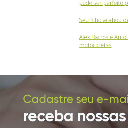
pode ser perfeito p
Seu filho acabou de
Alex Barros e Auto
motocicletas
Cadastre seu e-mai
receba nossas 