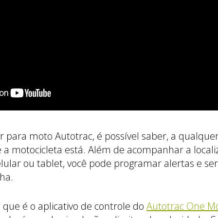
 para moto Autotrac, é possível saber, a qualqu
e a motocicleta está. Além de acompanhar a local
elular ou tablet, você pode programar alertas e se
nha.
, que é o aplicativo de controle do
Autotrac One M