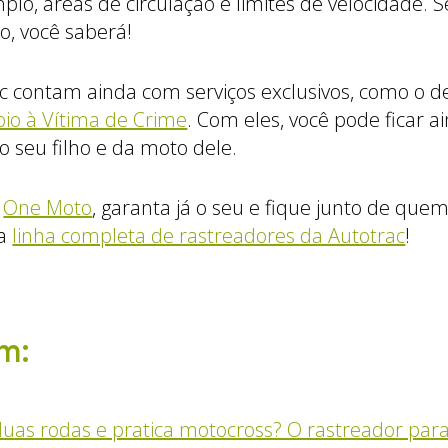
plo, áreas de circulação e limites de velocidade. 
o, você saberá!
ac contam ainda com serviços exclusivos, como o 
io à Vítima de Crime
. Com eles, você pode ficar a
 seu filho e da moto dele.
o
One Moto
, garanta já o seu e fique junto de que
 a
linha completa de rastreadores da Autotrac
!
m:
uas rodas e pratica motocross? O rastreador par