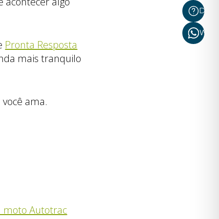
Se acontecer algo
Dúvi
What
de
Pronta Resposta
inda mais tranquilo
m você ama.
a moto Autotrac