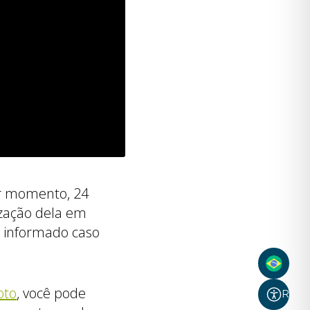
er momento, 24
ização dela em
r informado caso
oto
, você pode
Recur