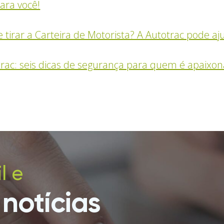
ara você!
 tirar a Carteira de Motorista? A Autotrac pode aj
trac: seis dicas de segurança para quem é apaixo
l e
notícias