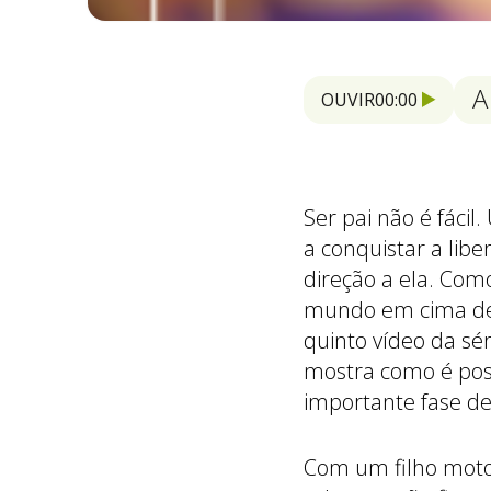
A
OUVIR
00:00
Ser pai não é fáci
a conquistar a li
direção a ela. Com
mundo em cima de 
quinto vídeo da s
mostra como é poss
importante fase 
Com um filho motoc