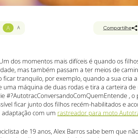
A
A
Compartilhe
l. Um dos momentos mais difíceis é quando os fil
berdade, mas também passam a ter meios de caminh
o ficar tranquilo, por exemplo, quando a sua cria 
uma máquina de duas rodas e tira a carteira de 
érie #?AutotracConversandoComQuemEntende , o pi
ível ficar junto dos filhos recém-habilitados e a
de adaptação com um
rastreador para moto Autotr
iclista de 19 anos, Alex Barros sabe bem que não