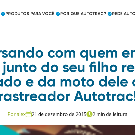
PRODUTOS
PARA VOCÊ
POR QUE
AUTOTRAC?
REDE
AUTO
rsando com quem en
Cargas frigorificadas
Caminhoneiro Autônomo
Prêmios e Reconhecimento
 junto do seu filho 
Mercado Segurador
Eficiência logística
tado e da moto dele
Embarcador
Controle de jornada
rastreador Autotrac
Utilities e outros mercados
Uso pessoal
Mercado Segurador
Por:
alex
21 de dezembro de 2015
2 min de leitura