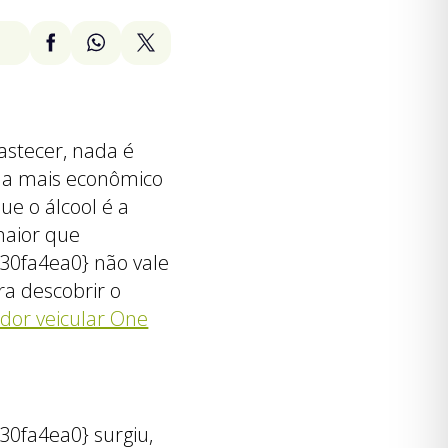
stecer, nada é
na mais econômico
ue o álcool é a
maior que
0fa4ea0} não vale
ra descobrir o
ador veicular One
0fa4ea0} surgiu,