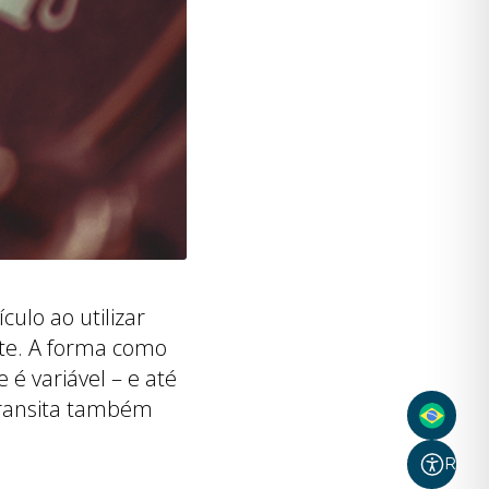
ulo ao utilizar
nte. A forma como
 é variável – e até
 transita também
Recur