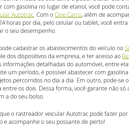
r com gasolina no lugar de etanol, você pode con
cular Autotrac
. Com o
One Carro
, além de acompan
4 horas por dia, pelo celular ou tablet, você entr
ar o seu desempenho.
 pode cadastrar os abastecimentos do veículo no
S
ole dos dispositivos da empresa, e ter acesso ao
Re
as informações detalhadas do automóvel, entre el
te um período, é possível abastecer com gasolina 
jetos percorridos no dia a dia. Em outro, pode-se 
ça entre os dois. Dessa forma, você garante não só
 a do seu bolso.
que o rastreador veicular Autotrac pode fazer po
o e acompanhe o seu possante de perto!