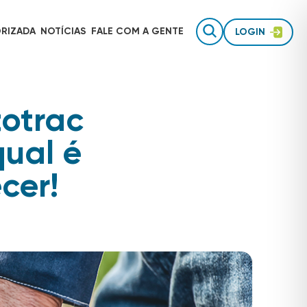
RIZADA
NOTÍCIAS
FALE COM
A GENTE
LOGIN
totrac
Gestão de equipes de campo
AUTOTRAC É INVESTIMENTO
ual é
Rastreamento para uso pessoal
cer!
Inteligência de dados
TECNOLOGIA AUTOTRAC
Acessórios de segurança