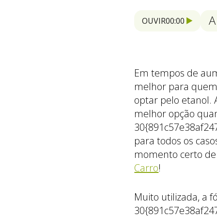
A
OUVIR
00:00
Em tempos de aume
melhor para quem 
optar pelo etanol.
melhor opção quand
30{891c57e38af24
para todos os caso
momento certo de 
Carro
!
Muito utilizada, a 
30{891c57e38af24