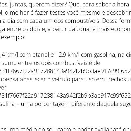
es, juntas, querem dizer? Que, para saber a hora 
ol, o melhor é fazer testes você mesmo e descobr
ia a dia com cada um dos combustíveis. Dessa form
ça entre os dois e, a partir daí, qual é mais econ
m exemplo:
8,4 km/l com etanol e 12,9 km/l com gasolina, na c
nsumo entre os dois combustíveis é de
731f7667f22a917288143a942f2b9b3ae917c99f6523
ompensa abastecer o veículo para uso em trechos
ver
731f7667f22a917288143a942f2b9b3ae917c99f652
asolina – uma porcentagem diferente daquela suge
onsumo médio do seu carro e poder avaliar até on