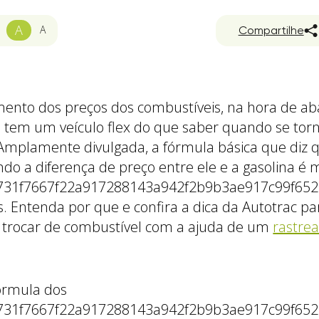
A
A
Compartilhe
nto dos preços dos combustíveis, na hora de aba
tem um veículo flex do que saber quando se tor
 Amplamente divulgada, a fórmula básica que diz q
o a diferença de preço entre ele e a gasolina é 
731f7667f22a917288143a942f2b9b3ae917c99f6523
s. Entenda por que e confira a dica da Autotrac pa
trocar de combustível com a ajuda de um
rastre
fórmula dos
731f7667f22a917288143a942f2b9b3ae917c99f6523