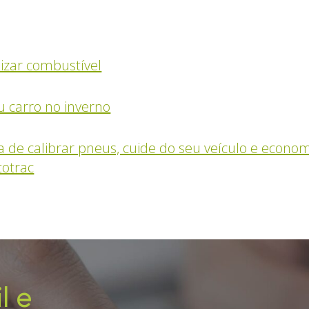
izar combustível
 carro no inverno
a de calibrar pneus, cuide do seu veículo e econo
totrac
l e