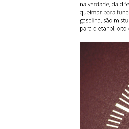
na verdade, da di
queimar para funci
gasolina, são mist
para o etanol, oito