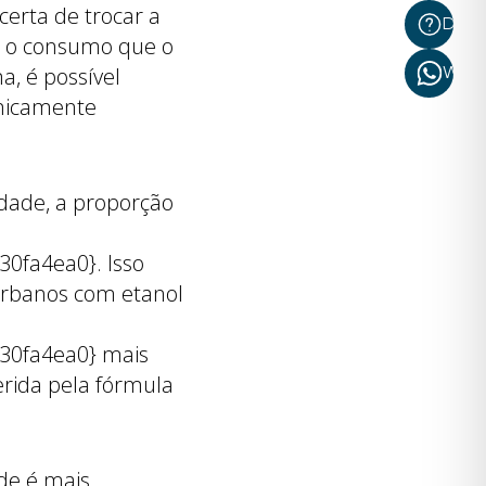
certa de trocar a
Dúvi
ir o consumo que o
What
a, é possível
omicamente
idade, a proporção
0fa4ea0}. Isso
 urbanos com etanol
30fa4ea0} mais
rida pela fórmula
de é mais