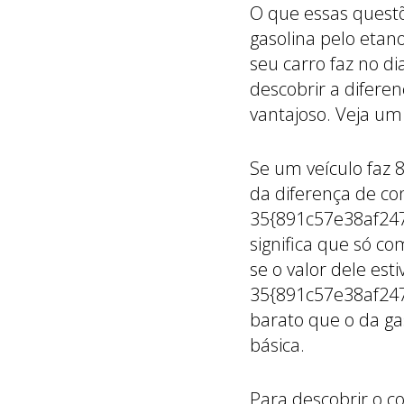
O que essas questõ
gasolina pelo etan
seu carro faz no d
descobrir a diferen
vantajoso. Veja u
Se um veículo faz 
da diferença de co
35{891c57e38af24
significa que só c
se o valor dele esti
35{891c57e38af24
barato que o da g
básica.
Para descobrir o c