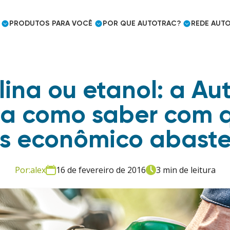
PRODUTOS
PARA VOCÊ
POR QUE
AUTOTRAC?
REDE
AUTO
ina ou etanol: a Au
Cargas frigorificadas
Caminhoneiro Autônomo
Prêmios e Reconhecimento
na como saber com q
Mercado Segurador
Eficiência logística
s econômico abaste
Embarcador
Controle de jornada
Utilities e outros mercados
Por:
alex
16 de fevereiro de 2016
3 min de leitura
Uso pessoal
Mercado Segurador