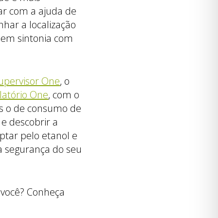
tar com a ajuda de
har a localização
a em sintonia com
upervisor One
, o
latório One
, com o
as o de consumo de
e descobrir a
optar pelo etanol e
 a segurança do seu
r você? Conheça